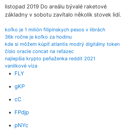
listopad 2019 Do areálu bývalé raketové
základny v sobotu zavítalo několik stovek lidí.
koľko je 1 milión filipínskych pesos v librách
36k ročne je koľko za hodinu
kde si môžem kúpiť atlantis modrý digitálny token
číslo oracle concat na reťazec
najlepšia krypto peňaženka reddit 2021
vanilkové víza
FLY
gKP
cC
FPdjp
pNYc