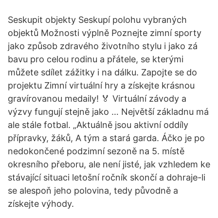
Seskupit objekty Seskupí polohu vybraných
objektů Možnosti výplně Poznejte zimní sporty
jako způsob zdravého životního stylu i jako zá
bavu pro celou rodinu a přátele, se kterými
můžete sdílet zážitky i na dálku. Zapojte se do
projektu Zimní virtuální hry a získejte krásnou
gravírovanou medaily! 🏅 Virtuální závody a
výzvy fungují stejně jako … Největší základnu má
ale stále fotbal. „Aktuálně jsou aktivní oddíly
přípravky, žáků, A tým a stará garda. Áčko je po
nedokončené podzimní sezoně na 5. místě
okresního přeboru, ale není jisté, jak vzhledem ke
stávající situaci letošní ročník skončí a dohraje-li
se alespoň jeho polovina, tedy původně a
získejte výhody.