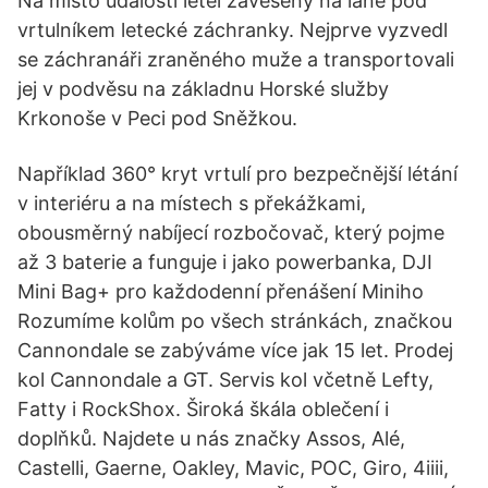
Na místo události letěl zavěšený na laně pod
vrtulníkem letecké záchranky. Nejprve vyzvedl
se záchranáři zraněného muže a transportovali
jej v podvěsu na základnu Horské služby
Krkonoše v Peci pod Sněžkou.
Například 360° kryt vrtulí pro bezpečnější létání
v interiéru a na místech s překážkami,
obousměrný nabíjecí rozbočovač, který pojme
až 3 baterie a funguje i jako powerbanka, DJI
Mini Bag+ pro každodenní přenášení Miniho
Rozumíme kolům po všech stránkách, značkou
Cannondale se zabýváme více jak 15 let. Prodej
kol Cannondale a GT. Servis kol včetně Lefty,
Fatty i RockShox. Široká škála oblečení i
doplňků. Najdete u nás značky Assos, Alé,
Castelli, Gaerne, Oakley, Mavic, POC, Giro, 4iiii,