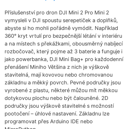
Příslušenství pro dron DJI Mini 2 Pro Mini 2
vymysleli v DJI spoustu serepetiček a doplňků,
abyste si ho mohli pořádně vymódit. Například
360° kryt vrtulí pro bezpečnější létání v interiéru
a na místech s překážkami, obousměrný nabíjecí
rozbočovač, který pojme až 3 baterie a funguje i
jako powerbanka, DJI Mini Bag+ pro každodenní
přenášení Miniho Většina z nich je výškově
stavitelná, mají kovovou nebo chromovanou
základnu a měkký povrch. Pevné područky jsou
vyrobené z plastu, některé můžou mít měkkou
dotykovou plochu nebo být čalouněné. 2D
područky jsou výškově stavitelné s možností
pootočení – úhlové nastavení. Základnu lze
programovat přes Arduino IDE nebo