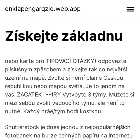
enklapengarqzle.web.app
Získejte základnu
nebo karta pro TIPOVACÍ OTÁZKY) odpovëzte
piíslušným zpåsobem a získejte tak co nejvëtší
území na mapë. Zvolte si herní plán s Ceskou
republikou nebo mapou svëta. Je to jenom na
vás. ZACATEK 1--1RY Vytvoyte 3 týmy. Müžete si
mezi sebou zvolit vedoucího týmu, ale není to
nutné. Každý hráë/tým hodí kostkou.
Shutterstock je dnes jednou z nejpopulárnějších
fotobanek na burze cenných papírů na internetu