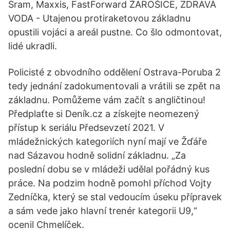
Sram, Maxxis, FastForward ŽAROŠICE, ZDRAVÁ
VODA - Utajenou protiraketovou základnu
opustili vojáci a areál pustne. Co šlo odmontovat,
lidé ukradli.
Policisté z obvodního oddělení Ostrava-Poruba 2
tedy jednání zadokumentovali a vrátili se zpět na
základnu. Pomůžeme vám začít s angličtinou!
Předplaťte si Deník.cz a získejte neomezený
přístup k seriálu Předsevzetí 2021. V
mládežnických kategoriích nyní mají ve Žďáře
nad Sázavou hodně solidní základnu. „Za
poslední dobu se v mládeži udělal pořádný kus
práce. Na podzim hodně pomohl příchod Vojty
Zedníčka, který se stal vedoucím úseku přípravek
a sám vede jako hlavní trenér kategorii U9,“
ocenil Chmelíček.